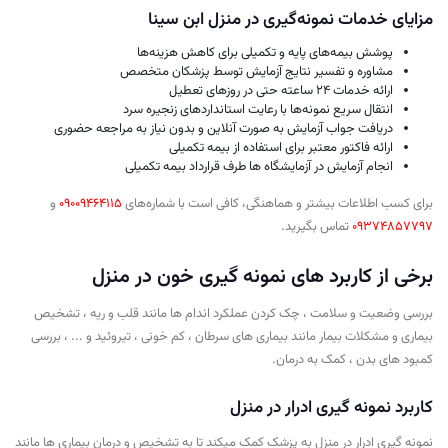
مزایای خدمات نمونه‌گیری در منزل ابن سینا
پوشش بیمه‌های پایه و تکمیلی برای کاهش هزینه‌ها
مشاوره و تفسیر نتایج آزمایش توسط پزشکان متخصص
ارائه خدمات 24 ساعته حتی در روزهای تعطیل
انتقال سریع نمونه‌ها با رعایت استانداردهای زنجیره سرد
دریافت جواب آزمایش به صورت آنلاین و بدون نیاز به مراجعه حضوری
ارائه فاکتور معتبر برای استفاده از بیمه تکمیلی
انجام آزمایش در آزمایشگاه ها طرف قرارداد بیمه تکمیلی
برای کسب اطلاعات بیشتر و هماهنگی، کافی است با شماره‌های
09009464115
و
09374857797
تماس بگیرید.
برخی از کاربرد های نمونه گیری خون در منزل
بررسی وضعیت و سلامت ، چک کردن عملکرد اندام ها مانند قلب و ریه ، تشخیص
بیماری و مشکلات بیمار مانند بیماری های سرطان ، کم خونی ، تیروئید و ... ، بررسی
کمبود های بدن ، کمک به درمان.
کاربرد نمونه گیری ادرار در منزل
نمونه گیری ادرار در منزل به پزشک کمک میکند تا به تشخیص و درمان بیماری ها مانند