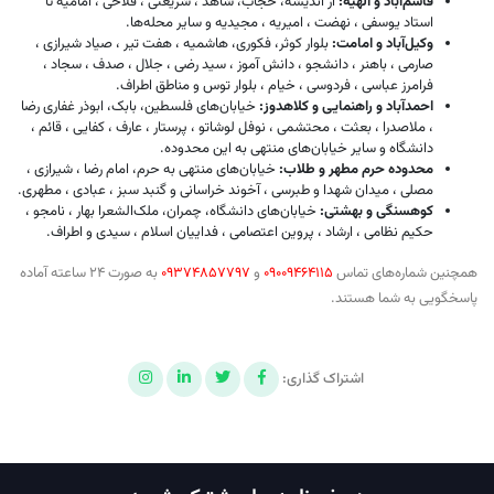
قاسم‌آباد و الهیه:
از اندیشه، حجاب، شاهد ، شریعتی ، فلاحی ، امامیه تا
استاد یوسفی ، نهضت ، امیریه ، مجیدیه و سایر محله‌ها.
وکیل‌آباد و امامت:
بلوار کوثر، فکوری، هاشمیه ، هفت تیر ، صیاد شیرازی ،
صارمی ، باهنر ، دانشجو ، دانش آموز ، سید رضی ، جلال ، صدف ، سجاد ،
فرامرز عباسی ، فردوسی ، خیام ، بلوار توس و مناطق اطراف.
احمدآباد و راهنمایی و کلاهدوز:
خیابان‌های فلسطین، بابک، ابوذر غفاری رضا
، ملاصدرا ، بعثت ، محتشمی ، نوفل لوشاتو ، پرستار ، عارف ، کفایی ، قائم ،
دانشگاه و سایر خیابان‌های منتهی به این محدوده.
محدوده حرم مطهر و طلاب:
خیابان‌های منتهی به حرم، امام رضا ، شیرازی ،
مصلی ، میدان شهدا و طبرسی ، آخوند خراسانی و گنبد سبز ، عبادی ، مطهری.
کوهسنگی و بهشتی:
خیابان‌های دانشگاه، چمران، ملک‌الشعرا بهار ، نامجو ،
حکیم نظامی ، ارشاد ، پروین اعتصامی ، فداییان اسلام ، سیدی و اطراف.
همچنین شماره‌های تماس
09009464115
و
09374857797
به صورت 24 ساعته آماده
پاسخگویی به شما هستند.
اشتراک گذاری: