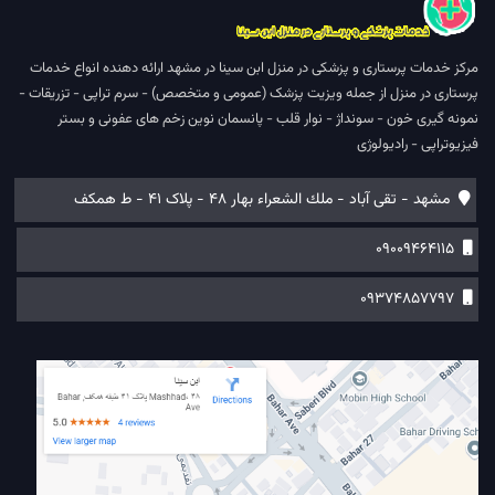
مرکز خدمات پرستاری و پزشکی در منزل ابن سینا در مشهد ارائه دهنده انواع خدمات
پرستاری در منزل از جمله ویزیت پزشک (عمومی و متخصص) - سرم تراپی - تزریقات -
نمونه گیری خون - سونداژ - نوار قلب - پانسمان نوین زخم های عفونی و بستر
فیزیوتراپی - رادیولوژی
مشهد - تقی آباد - ملك الشعراء بهار 48 - پلاک 41 - ط همكف
09009464115
09374857797