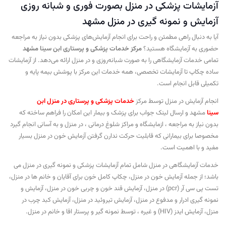
آزمایشات پزشکی در منزل بصورت فوری و شبانه روزی
آزمایش و نمونه گیری در منزل مشهد
آیا به دنبال راهی مطمئن و راحت برای انجام آزمایش‌های پزشکی بدون نیاز به مراجعه
حضوری به آزمایشگاه هستید؟
مرکز خدمات پزشکی و پرستاری ابن سینا مشهد
تمامی خدمات آزمایشگاهی را به صورت شبانه‌روزی و در منزل ارائه می‌دهد. از آزمایشات
ساده چکاپ تا آزمایشات تخصصی، همه خدمات این مرکز با پوشش بیمه پایه و
تکمیلی قابل انجام است.
انجام آزمایش در منزل توسط مرکز
خدمات پزشکی و پرستاری در منزل ابن
سینا
مشهد و ارسال لینک جواب برای پزشک و بیمار این امکان را فراهم ساخته که
بدون نیاز به مراجعه ، ازمایشگاه و مراکز شلوغ درمانی ، در منزل و به آسانی انجام گیرد
مخصوصا برای بیمارانی که قابلیت حرکت ندارن گرفتن آزمایش خون در منزل بسیار
مفید و با اهمیت است.
خدمات آزمایشگاهی در منزل شامل تمام آزمایشات پزشکی و نمونه گیری در منزل می
باشد؛ از جمله آزمایش خون در منزل، چکاپ کامل خون برای آقایان و خانم ها در منزل،
تست پی سی آر (pcr) در منزل، آزمایش قند خون و چربی خون در منزل، آزمایش و
نمونه گیری ادرار و مدفوع در منزل، آزمایش تیروئید در منزل، آزمایش کبد چرب در
منزل، آزمایش ایدز (HIV) و غیره ، توسط نمونه گیر و پرستار اقا و خانم در منزل.