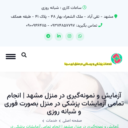
ساعات کاری : شبانه روزی
مشهد - تقی آباد - ملک الشعراء بهار 48 - پلاک 41 - طبقه همکف
تماس بگیرید:
09374857797
-
09009464115
آزمایش و نمونه‌گیری در منزل مشهد | انجام
تمامی آزمایشات پزشکی در منزل بصورت فوری
و شبانه روزی
صفحه اصلی
خدمات
آزمایش و نمونه‌گیری در منزل مشهد | انجام تمامی آزمایشات پزشکی در