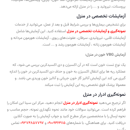
پروستات، تیروئید و ... را در منزل ارائه می‌دهد.
آزمایشات تخصصی در منزل
برای تشخیص بیماری‌ها و بررسی شرایط قبل و بعد از عمل، می‌توانید از خدمات
نمونه‌گیری و آزمایشات تخصصی در منزل
استفاده کنید. این آزمایش‌ها شامل
آزمایشات قلبی، تیروئیدی، سرطان، عفونت‌های ریوی ، آزمایشات هورمون مردانه و
آزمایشات هورمون زنانه ، آزمایشات هورمون رشد و ... است.
آزمایش VBG خون در منزل:
یک نوع تست خون است که در آن اکسیژن و دی اکسیدکربن بررسی می شود، که
عملکرد ریه ها برای انتقال اکسیژن به خون و حذف دی اکسیدکربن در خون را اندازه
گیری می کند این آزمایش آنالیز گاز خون جریانی و آنالیز خون وریدی می باشد. و
معمولا پزشک فوق تخصص ریه این آزمایش را ثبت میکند
نمونه‌گیری ادرار در منزل
اگر ترجیح می‌دهید
نمونه‌گیری ادرار در منزل
انجام دهید، مرکز ابن سینا این امکان را
فراهم کرده است. می‌توانید سوالات خود مانند نحوه نگهداری نمونه، حجم مناسب و
نحوه ارسال را با متخصصین مرکز مطرح کنید و جواب آزمایش را به صورت آنلاین
دریافت کنید. برای هماهنگی، با شماره‌های
09009464115
و
09374857797
تماس
بگیرید.