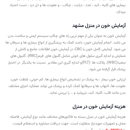
بیماری های کلیه ، کبد ، غدد ، دیابت ، چکاب ، و عفونت ها و دل درد ، تست اعتیاد
بپردازد.
آزمایش خون در منزل مشهد
آزمایش خون به عنوان یکی از مهم ترین راه های چکاپ سیستم ایمنی و سلامت بدن
می باشد.
انجام آزمایش خون، باعث کمک به پیشگیری از انواع بیماری ها و سرطان ها
می شود
.
آزمایش کامل خون یا
CBC
،
در آزمایش خون اطلاعات جامع و کاملی از
شمارش و اندازه گیری سلول های خونی شامل گلبول های
قرمز
(RBC)
، گلبول های
سفید
(WBC)
، پلاکت ها
(PLT)
و اندازه گیری این مقادیر
نسبت به یکدیگر
در اختیار
پزشک قرار گرفته می شود
.
ارزیابی خون بیمار ، به پزشک در تشخیص انواع بیماری ها، کم خونی، غلظت خون،
عفونت ها، التهاب ها و سرطانها کمک کرده و پزشک می تواند عملکرد اجزای مختلف
بدن مانند قلب، کلیه، کبد، تیروئید و
…
را بررسی نماید.
هزینه آزمایش خون در منزل
هزینه آزمایش خون در منزل بسته به فاکتورهای مختلف مانند نوع آزمایش، فاصله
محل و تجهیزات موردنیاز متفاوت است. جهت دریافت مشاوره و استعلام قیمت،